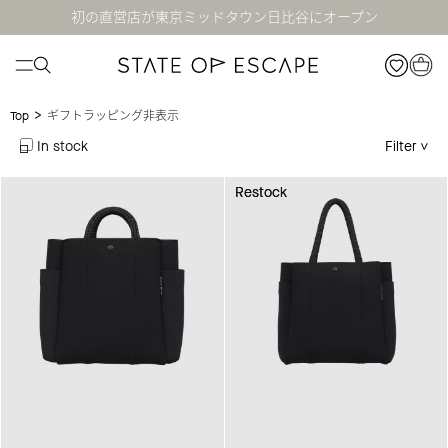
初の直営店が東京ミッドタウン日比谷にオープン
>
ギフトラッピング非表示
Top
In stock
Filter
Restock
Restock