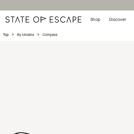
Shop
Discover
>
>
Compass
Top
By Models