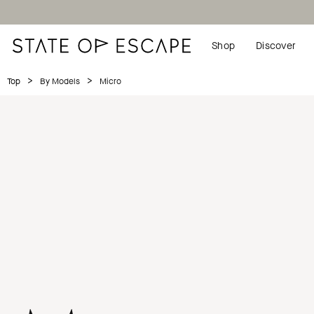
Shop
Discover
>
>
Micro
Top
By Models