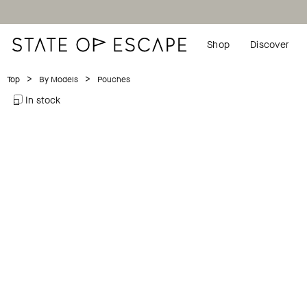
Shop
Discover
>
>
Pouches
Top
By Models
In stock