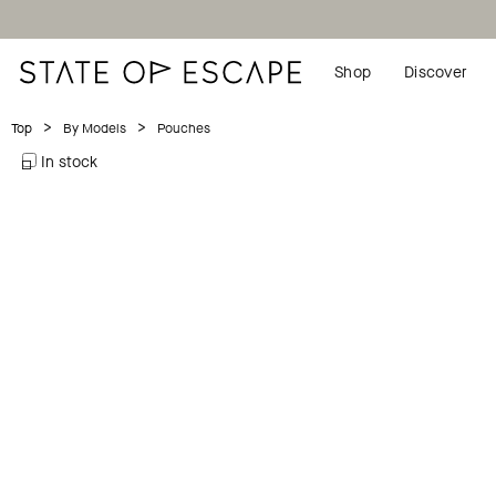
Shop
Discover
>
>
Pouches
Top
By Models
In stock