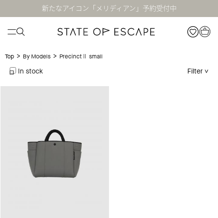
新たなアイコン「メリディアン」予約受付中
>
>
PrecinctⅡ small
Top
By Models
In stock
Filter