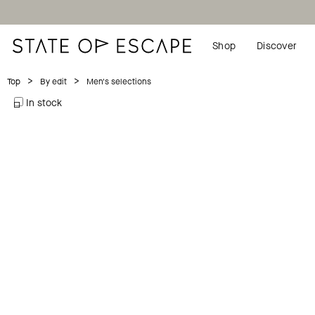
Shop
Discover
>
>
Men's selections
Top
By edit
In stock